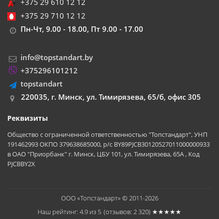
+375 29 610 12 12
+375 29 710 12 12
Пн-Чт, 9.00 - 18.00, Пт 9.00 - 17.00
info@topstandart.by
+375296101212
topstandart
220035, г. Минск, ул. Тимирязева, 65/б, офис 305
Реквизиты
Общество с ограниченной ответственностью "Топстандарт", УНП
191462993 ОКПО 379638685000, р/с BY89PJCB30120527011000000933
в ОАО "Приорбанк" г. Минск, ЦБУ 101, ул. Тимирязева, 65А , Код
PJCBBY2X
ООО «Топстандарт» © 2011-2026
Наш рейтинг: 4.9 из 5
(отзывов:
2 320
) ★★★★★