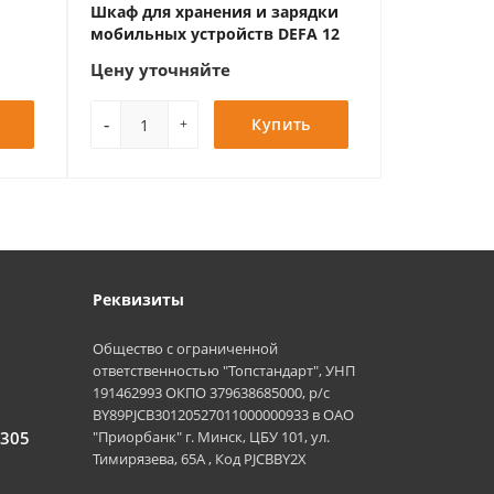
Шкаф для хранения и зарядки
мобильных устройств DEFA 12
Цену уточняйте
-
Купить
+
Реквизиты
Общество с ограниченной
ответственностью "Топстандарт", УНП
191462993 ОКПО 379638685000, р/с
BY89PJCB30120527011000000933 в ОАО
 305
"Приорбанк" г. Минск, ЦБУ 101, ул.
Тимирязева, 65А , Код PJCBBY2X