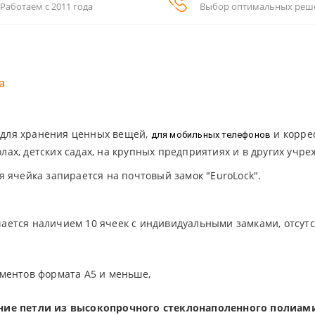
Работаем с 2011 года
Выбор оптимальных реш
а
для хранения ценных вещей,
и корре
для мобильных телефонов
олах, детских садах, на крупных предприятиях и в других учре
 ячейка запирается на почтовый замок "EuroLock".
ется наличием 10 ячеек с индивидуальными замками, отсутс
ментов формата А5 и меньше,
ние петли из высокопрочного стеклонаполенного полиам