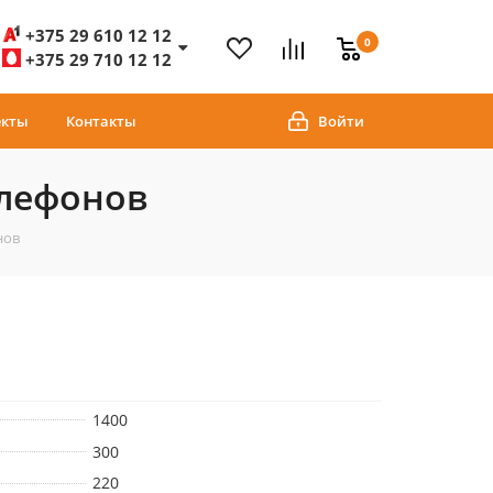
+375 29 610 12 12
0
+375 29 710 12 12
екты
Контакты
Войти
елефонов
нов
1400
300
220