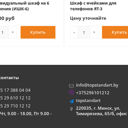
видуальный шкаф на 6
Шкаф с ячейками для
ления (ИШК-6)
телефонов ЯТ-3
00 руб
Цену уточняйте
-
Купить
Купить
+
+
контакты
info@topstandart.by
5 17 388 04 04
+375296101212
5 29 610 12 12
topstandart
5 29 710 12 12
220035, г. Минск, ул.
т, 9.00 - 18.00, Пт 9.00 -
Тимирязева, 65/б, офис