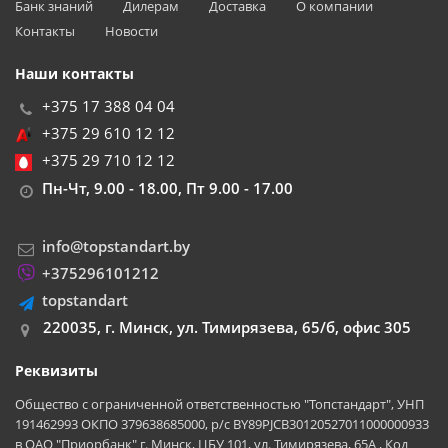
Банк знаний
Дилерам
Доставка
О компании
Контакты
Новости
Наши контакты
+375 17 388 04 04
+375 29 610 12 12
+375 29 710 12 12
Пн-Чт, 9.00 - 18.00, Пт 9.00 - 17.00
info@topstandart.by
+375296101212
topstandart
220035, г. Минск, ул. Тимирязева, 65/б, офис 305
Реквизиты
Общество с ограниченной ответственностью "Топстандарт", УНП
191462993 ОКПО 379638685000, р/с BY89PJCB30120527011000000933
в ОАО "Приорбанк" г. Минск, ЦБУ 101, ул. Тимирязева, 65А , Код