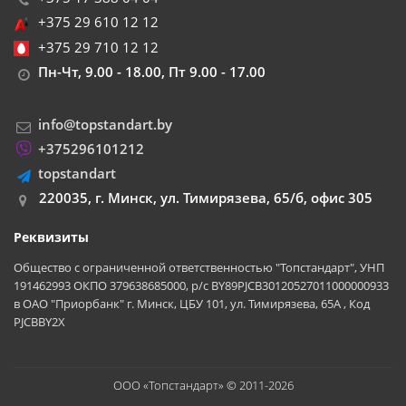
+375 29 610 12 12
+375 29 710 12 12
Пн-Чт, 9.00 - 18.00, Пт 9.00 - 17.00
info@topstandart.by
+375296101212
topstandart
220035, г. Минск, ул. Тимирязева, 65/б, офис 305
Реквизиты
Общество с ограниченной ответственностью "Топстандарт", УНП
191462993 ОКПО 379638685000, р/с BY89PJCB30120527011000000933
в ОАО "Приорбанк" г. Минск, ЦБУ 101, ул. Тимирязева, 65А , Код
PJCBBY2X
ООО «Топстандарт» © 2011-2026