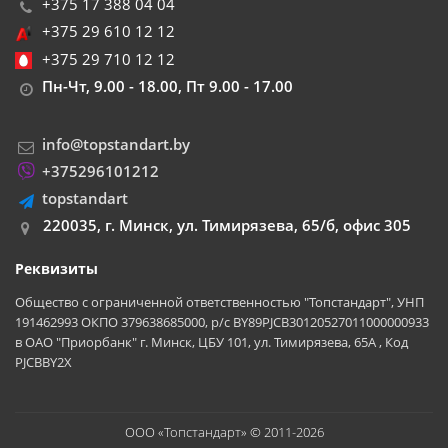
+375 17 388 04 04
+375 29 610 12 12
+375 29 710 12 12
Пн-Чт, 9.00 - 18.00, Пт 9.00 - 17.00
info@topstandart.by
+375296101212
topstandart
220035, г. Минск, ул. Тимирязева, 65/б, офис 305
Реквизиты
Общество с ограниченной ответственностью "Топстандарт", УНП
191462993 ОКПО 379638685000, р/с BY89PJCB30120527011000000933
в ОАО "Приорбанк" г. Минск, ЦБУ 101, ул. Тимирязева, 65А , Код
PJCBBY2X
ООО «Топстандарт» © 2011-2026