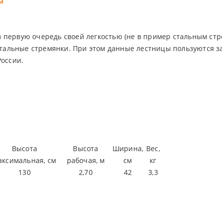
а
первую очередь своей легкостью (не в пример стальным стре
 стальные стремянки. При этом данные лестницы пользуются 
России.
Высота
Высота
Ширина,
Вес,
аксимальная, см
рабочая, м
см
кг
130
2,70
42
3,3