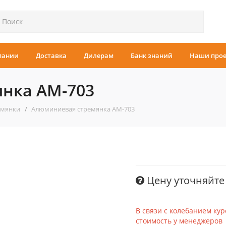
пании
Доставка
Дилерам
Банк знаний
Наши про
нка АМ-703
емянки
Алюминиевая стремянка АМ-703
Цену уточняйте
В связи с колебанием кур
стоимость у менеджеров